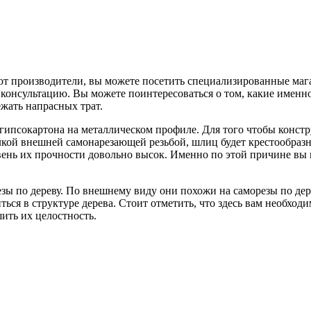
гают производители, вы можете посетить специализированные ма
консультацию. Вы можете поинтересоваться о том, какие именно
жать напрасных трат.
 гипсокартона на металлическом профиле. Для того чтобы конст
кой внешней самонарезающей резьбой, шлиц будет крестообразны
овень их прочности довольно высок. Именно по этой причине вы
зы по дереву. По внешнему виду они похожи на саморезы по дере
ться в структуре дерева. Стоит отметить, что здесь вам необход
ить их целостность.