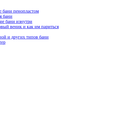
е бани пенопластом
я бани
ие бани изнутри
вый веник и как им париться
ной и других типов бани
тер