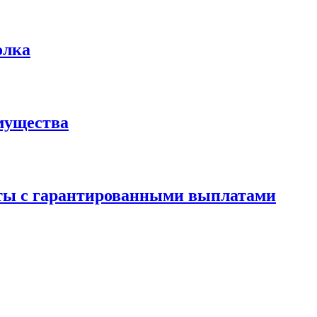
олка
мущества
аты с гарантированными выплатами