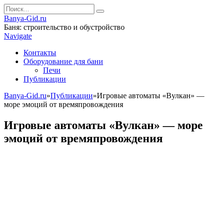
Banya-Gid.ru
Баня: строительство и обустройство
Navigate
Контакты
Оборудование для бани
Печи
Публикации
Banya-Gid.ru
»
Публикации
»
Игровые автоматы «Вулкан» —
море эмоций от времяпровождения
Игровые автоматы «Вулкан» — море
эмоций от времяпровождения