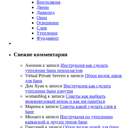
Вентиляция
Двери
Дымоход
Окна
Освещение
Слив
Утепление
Фундамент
Свежие комментарии
Аноним
к записи
Инструкция как сделать
утепление бани пенопластом
Virtual Private Servers
к записи
Обзор видов лавок
для бани
Дон Хуан
к записи
Инструкция как сделать
утепление бани изнутри
womanblog
к записи
Советы как выбрать
можжевеловый веник и как им париться
Марина
к записи
Советы какой сделать слив в
бане
Михаил
к записи
Инструкция по утеплению
каркасной и других типов бани
Григорий
к записи
Обзор видов печей для бани