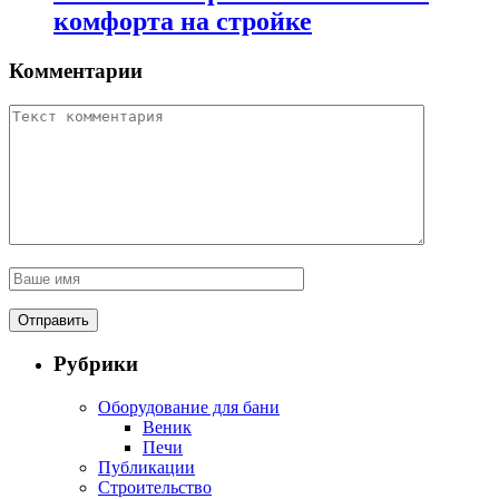
комфорта на стройке
Комментарии
Рубрики
Оборудование для бани
Веник
Печи
Публикации
Строительство