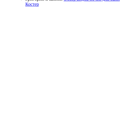
Костер