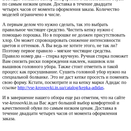
по самым низким ценам. Доставка в течение двадцати
четырех часов от момента оформления заказа. Количество
моделей ограничено в числе.
А первым делом что нужно сделать, так это выбрать
правильное чистящее средство. Чистить кепку нужно с
помощью порошка. Но в порошке не должен присутствовать
хлор. Он может спровоцировать снижение интенсивности
цветов и оттенков. А Вы ведь не хотите этого, не так ли?
Поэтому первое правило – мягкие чистящие средства.
Правило номер два – стирка вручную. Ручная стирка поможет
Вам снизить риски повреждения наклеек, нашивок или
вышивок головного убора. Также стоит отметить и такой
процесс как просушивание. Сушить головной убор нужно на
специальной болванке. Это не даст кепке просесть и поменять
свою форму. Кстати, посмотрите и на кепку марки Адидас по
ссылке
http://vse-krossovki.in.ua/catalog/kepka-adidas
.
И в завершение нашего обзора еще раз отметим, что на сайте
vse-krossovki.in.ua Вас ждет большой выбор комфортной и
качественной обуви по самым низким ценам. Доставка в
течение двадцати четырех часов от момента оформления
заказа.