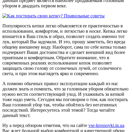
данный предмет является наиболее продаваемым головным
убором в двадцать первом веке.
Популярность кепки легко объясняется ее практичностью в
использовании, комфортом, и легкостью в носке. Кепка легко
впишется в Ваш стиль и образ, позволит создать именно тот
лук, который Вы задумали. И это, прошу заметить, без вреда
общему внешнему виду. Наоборот, сама по себе кепка только
подчеркнет Ваши достоинства и сделает внешний вид более
приятным и комфортным. Обратите внимание, что в
современных реалиях использование кепок позволяет
защищать свою голову от солнечных лучей, от солнечного
света, и при этом выглядеть ярко и современно.
А помимо обычных правил эксплуатации каждый из нас
должен знать и помнить, что за головным убором обязательно
нужно вести соответствующий уход. И ухаживать за кепкой
тоже надо уметь. Сегодня мы поговорим о том, как постирать
Ваш головной убор так, чтобы обойтись без негативных
последствий. Интересуетесь этой темой? Тогда читайте
данный текст.
Ну а перед обзором отметим, что на сайте
vse-krossovki.in.ua
Вас ждет большой выбор комфортной и качественной обуви