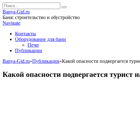
Banya-Gid.ru
Баня: строительство и обустройство
Navigate
Контакты
Оборудование для бани
Печи
Публикации
Banya-Gid.ru
»
Публикации
»
Какой опасности подвергается тури
Какой опасности подвергается турист н