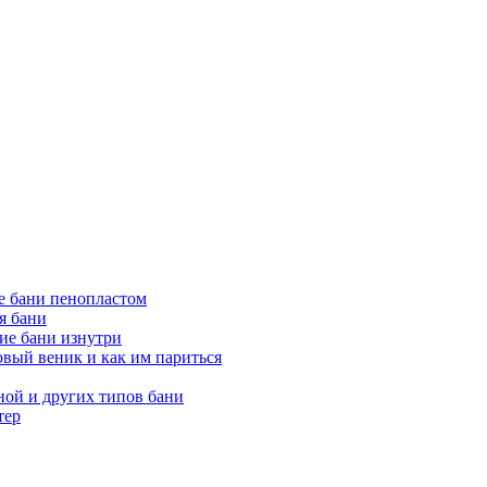
е бани пенопластом
я бани
ие бани изнутри
вый веник и как им париться
ной и других типов бани
тер