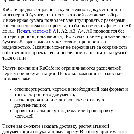
RuCafe предлагает распечатку чертежной документации на
инженерной бумаге, плотность которой составляет 80гр.
Инженерная бумага позволяет манипулировать с размерами
конечного чертежного проекта, то бишь изменять формат с А0
до А1.
Печать чертежей А1
, А2, А3, А4, А0 проводится без
потери пропорциональности). Ко всему прочему, инженерная
бумага обладает высоким качеством, прочностью и
надежностью. Заказчик может не переживать за сохранность
собственного проекта, если последний напечатать на бумаге
такого типа.
Услуги компании RuCafe не ограничиваются распечаткой
чертежной документации. Персонал компании с радостью
поможет вам:
отконвертировать чертеж в необходимый вам формат и
тип электронного документа;
отсканировать или скопировать чертежную
документацию;
провести фальцовку, подрезку или брошюровку
чертежей.
Также вы сможете заказать доставку распечатанной
документации по указанному адресу. В работу принимаются