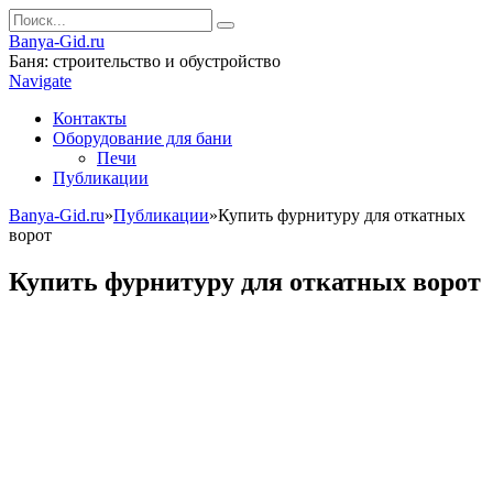
Banya-Gid.ru
Баня: строительство и обустройство
Navigate
Контакты
Оборудование для бани
Печи
Публикации
Banya-Gid.ru
»
Публикации
»
Купить фурнитуру для откатных
ворот
Купить фурнитуру для откатных ворот