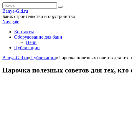
Banya-Gid.ru
Баня: строительство и обустройство
Navigate
Контакты
Оборудование для бани
Печи
Публикации
Banya-Gid.ru
»
Публикации
»
Парочка полезных советов для тех,
Парочка полезных советов для тех, кто