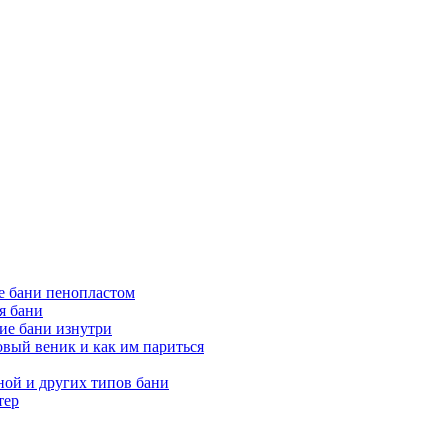
е бани пенопластом
я бани
ие бани изнутри
вый веник и как им париться
ной и других типов бани
тер