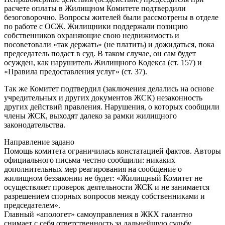
расчете оплаты в Жилищном Комитете подтвердили
безоговорочно. Вопросы жителей были рассмотрены в отделе
по работе с ОСЖ. Жилищники поддержали позицию
собственников охраняющие свою недвижимость и
посоветовали «так держать» (не платить) и дожидаться, пока
председатель подаст в суд. В таком случае, он сам будет
осужден, как нарушитель Жилищного Кодекса (ст. 157) и
«Правила предоставления услуг» (ст. 37).
Так же Комитет подтвердил (заключения делались на основе
учредительных и других документов ЖСК) незаконность
других действий правления. Нарушения, о которых сообщили
члены ЖСК, выходят далеко за рамки жилищного
законодательства.
Направление задано
Помощь комитета ограничилась констатацией фактов. Авторы
официального письма честно сообщили: никаких
дополнительных мер реагирования на сообщение о
жилищном беззаконии не будет: «Жилищный Комитет не
осуществляет проверок деятельности ЖСК и не занимается
разрешением спорных вопросов между собственниками и
председателем».
Главный «апологет» самоуправления в ЖКХ галантно
снимает с себя ответственность за дальнейшую судьбу