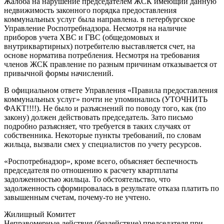
Жалоба на нарушение председателем ЖСК имеющий данную
недвижимость законного порядка предоставления
коммунальных услуг была направлена. в петербургское
Управление Роспотребнадзора. Несмотря на наличие
приборов учета ХВС и ГВС (общедомовых и
внутриквартирных) потребителю выставляется счет, на
основе норматива потребления. Несмотря на требования
членов ЖСК правление по разным причинам отказывается от
привычной формы начислений.
В официальном ответе Управления «Правила предоставления
коммунальных услуг» почти не упоминались (УТОЧНИТЬ
ФАКТ!!!!). Не было и разъяснений по поводу того, как (по
закону) должен действовать председатель. Зато письмо
подробно разъясняет, что требуется в таких случаях от
собственника. Некоторые пункты требований, по словам
жильца, вызвали смех у специалистов по учету ресурсов.
«Роспотребнадзор», кроме всего, объясняет беспечность
председателя по отношению к расчету квартплаты
задолженностью жильца. То обстоятельство, что
задолженность сформировалась в результате отказа платить по
завышенным счетам, почему-то не учтено.
Жилищный Комитет
Неправомерные действия (бездействие) председателя при