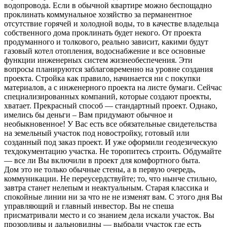
водопровода. Если в обычной квартире можно беспощадно
проклинать коммунальное хозяйство за перманентное
отсутствие горячей и холодной воды, то в качестве владельца
собственного дома проклинать будет некого. От проекта
продуманного и толкового, реально зависит, какими будут
газовый котел отопления, водоснабжение и все основные
функции инженерных систем жизнеобеспечения. Эти
вопросы планируются заблаговременно на уровне создания
проекта. Стройка как правило, начинается ни с покупки
материалов, а с инженерного проекта на листе бумаги. Сейчас
специализированных компаний, которые создают проекты,
хватает. Прекрасный способ — стандартный проект. Однако,
имелись бы деньги – Вам придумают обычное и
необыкновенное! У Вас есть все обязательные свидетельства
на земельный участок под новостройку, готовый или
созданный под заказ проект. И уже оформили геодезическую
техдокументацию участка. Не торопитесь строить. Обдумайте
— все ли Вы включили в проект для комфортного быта.
Дом это не только обычные стены, а в первую очередь,
коммуникации. Не переусердствуйте; то, что нынче стильно,
завтра станет нелепым и неактуальным. Старая классика и
спокойные линии ни за что не не изменят вам. С этого дня Вы
управляющий и главный инвестор. Вы не спеша
присматривали место и со знанием дела искали участок. Вы
прозорливы и дальновидны — выбрали участок где есть