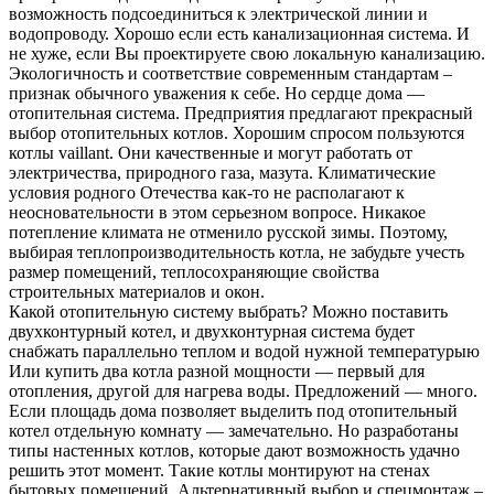
возможность подсоединиться к электрической линии и
водопроводу. Хорошо если есть канализационная система. И
не хуже, если Вы проектируете свою локальную канализацию.
Экологичность и соответствие современным стандартам –
признак обычного уважения к себе. Но сердце дома —
отопительная система. Предприятия предлагают прекрасный
выбор отопительных котлов. Хорошим спросом пользуются
котлы vaillant. Они качественные и могут работать от
электричества, природного газа, мазута. Климатические
условия родного Отечества как-то не располагают к
неосновательности в этом серьезном вопросе. Никакое
потепление климата не отменило русской зимы. Поэтому,
выбирая теплопроизводительность котла, не забудьте учесть
размер помещений, теплосохраняющие свойства
строительных материалов и окон.
Какой отопительную систему выбрать? Можно поставить
двухконтурный котел, и двухконтурная система будет
снабжать параллельно теплом и водой нужной температурыю
Или купить два котла разной мощности — первый для
отопления, другой для нагрева воды. Предложений — много.
Если площадь дома позволяет выделить под отопительный
котел отдельную комнату — замечательно. Но разработаны
типы настенных котлов, которые дают возможность удачно
решить этот момент. Такие котлы монтируют на стенах
бытовых помещений. Альтернативный выбор и спецмонтаж –