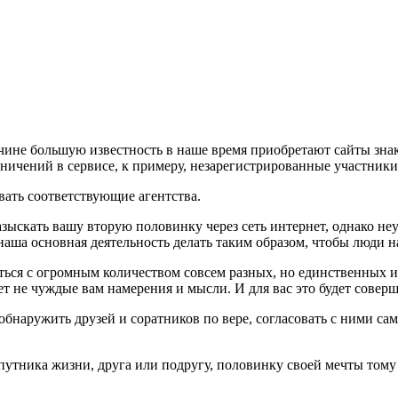
ичине большую известность в наше время приобретают сайты зна
ничений в сервисе, к примеру, незарегистрированные участники 
вать соответствующие агентства.
ыскать вашу вторую половинку через сеть интернет, однако неу
наша основная деятельность делать таким образом, чтобы люди н
аться с огромным количеством совсем разных, но единственных 
ет не чуждые вам намерения и мысли. И для вас это будет совер
обнаружить друзей и соратников по вере, согласовать с ними с
 спутника жизни, друга или подругу, половинку своей мечты то