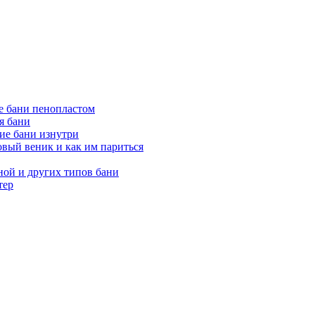
е бани пенопластом
я бани
ие бани изнутри
вый веник и как им париться
ной и других типов бани
тер