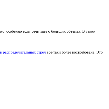
о, особенно если речь идет о больших объемах. В таком
 в распределительных стрел
все-таки более востребована. Это