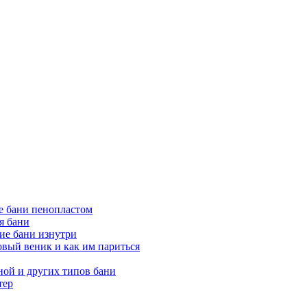
е бани пенопластом
я бани
ие бани изнутри
вый веник и как им париться
ной и других типов бани
тер