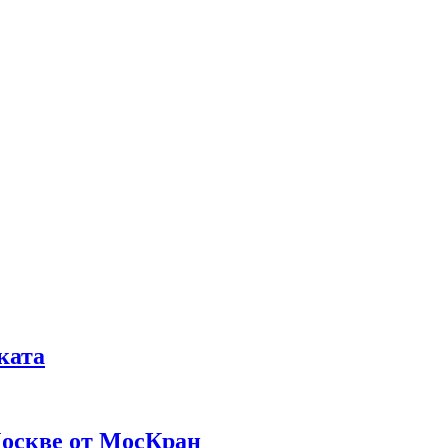
ката
Москве от МосКран