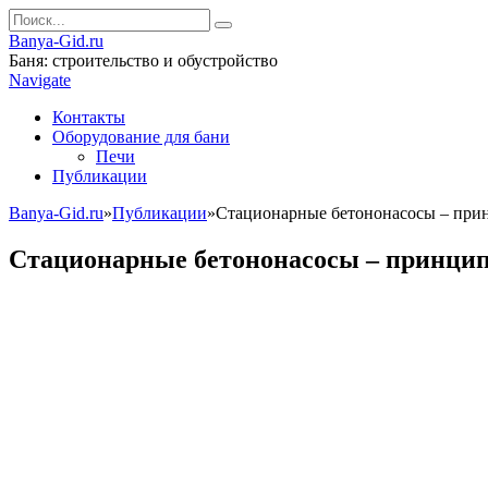
Banya-Gid.ru
Баня: строительство и обустройство
Navigate
Контакты
Оборудование для бани
Печи
Публикации
Banya-Gid.ru
»
Публикации
»
Стационарные бетононасосы – при
Стационарные бетононасосы – принцип