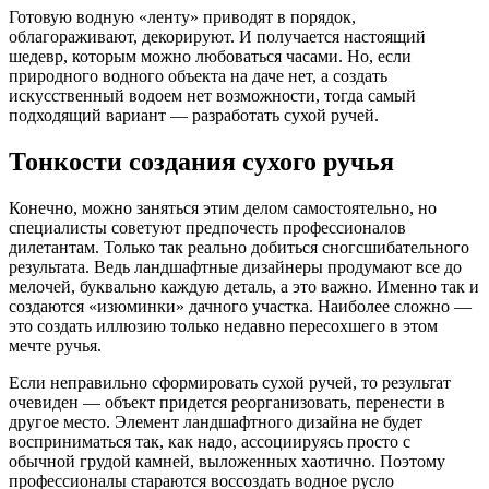
Готовую водную «ленту» приводят в порядок,
облагораживают, декорируют. И получается настоящий
шедевр, которым можно любоваться часами. Но, если
природного водного объекта на даче нет, а создать
искусственный водоем нет возможности, тогда самый
подходящий вариант — разработать сухой ручей.
Тонкости создания сухого ручья
Конечно, можно заняться этим делом самостоятельно, но
специалисты советуют предпочесть профессионалов
дилетантам. Только так реально добиться сногсшибательного
результата. Ведь ландшафтные дизайнеры продумают все до
мелочей, буквально каждую деталь, а это важно. Именно так и
создаются «изюминки» дачного участка. Наиболее сложно —
это создать иллюзию только недавно пересохшего в этом
мечте ручья.
Если неправильно сформировать сухой ручей, то результат
очевиден — объект придется реорганизовать, перенести в
другое место. Элемент ландшафтного дизайна не будет
восприниматься так, как надо, ассоциируясь просто с
обычной грудой камней, выложенных хаотично. Поэтому
профессионалы стараются воссоздать водное русло