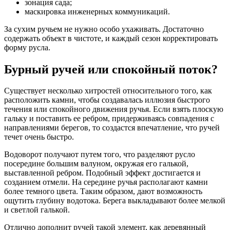
зонация сада;
маскировка инженерных коммуникаций.
За сухим ручьем не нужно особо ухаживать. Достаточно
содержать объект в чистоте, и каждый сезон корректировать
форму русла.
Бурный ручей или спокойный поток?
Существует несколько хитростей относительного того, как
расположить камни, чтобы создавалась иллюзия быстрого
течения или спокойного движения ручья. Если взять плоскую
гальку и поставить ее ребром, придерживаясь совпадения с
направлениями берегов, то создастся впечатление, что ручей
течет очень быстро.
Водоворот получают путем того, что разделяют русло
посередине большим валуном, окружая его галькой,
выставленной ребром. Подобный эффект достигается и
созданием отмели. На середине ручья располагают камни
более темного цвета. Таким образом, дают возможность
ощутить глубину водотока. Берега выкладывают более мелкой
и светлой галькой.
Отлично дополнит ручей такой элемент, как деревянный