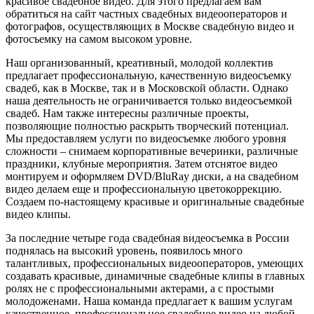
красивое свадебное видео.
Для этого предлагаем вам
обратиться на сайт частных свадебных видеооператоров и
фотографов, осуществляющих в Москве свадебную видео и
фотосъемку на самом высоком уровне.
Наш организованный, креативный, молодой коллектив
предлагает профессиональную, качественную видеосъемку
свадеб, как в Москве, так и в Московской области. Однако
наша деятельность не ограничивается только видеосъемкой
свадеб. Нам также интересны различные проекты,
позволяющие полностью раскрыть творческий потенциал.
Мы предоставляем услуги по видеосъемке любого уровня
сложности – снимаем корпоративные вечеринки, различные
праздники, клубные мероприятия. Затем отснятое видео
монтируем и оформляем DVD/BluRay диски, а на свадебном
видео делаем еще и профессиональную цветокоррекцию.
Создаем по-настоящему красивые и оригинальные свадебные
видео клипы.
За последние четыре года свадебная видеосъемка в России
поднялась на высокий уровень, появилось много
талантливых, профессиональных видеооператоров, умеющих
создавать красивые, динамичные свадебные клипы в главных
ролях не с профессиональными актерами, а с простыми
молодоженами. Наша команда предлагает к вашим услугам
качественное, профессиональное свадебное видео на любой