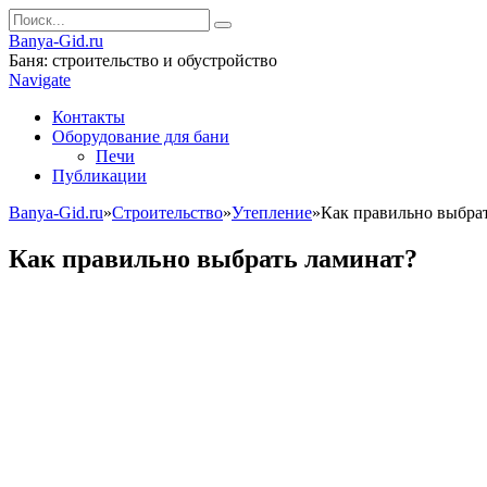
Banya-Gid.ru
Баня: строительство и обустройство
Navigate
Контакты
Оборудование для бани
Печи
Публикации
Banya-Gid.ru
»
Строительство
»
Утепление
»
Как правильно выбра
Как правильно выбрать ламинат?