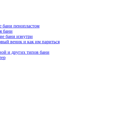
е бани пенопластом
я бани
ие бани изнутри
вый веник и как им париться
ной и других типов бани
тер