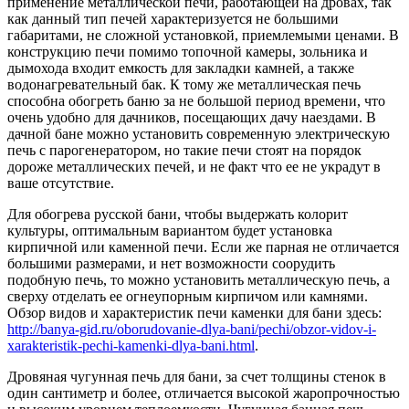
применение металлической печи, работающей на дровах, так
как данный тип печей характеризуется не большими
габаритами, не сложной установкой, приемлемыми ценами. В
конструкцию печи помимо топочной камеры, зольника и
дымохода входит емкость для закладки камней, а также
водонагревательный бак. К тому же металлическая печь
способна обогреть баню за не большой период времени, что
очень удобно для дачников, посещающих дачу наездами. В
дачной бане можно установить современную электрическую
печь с парогенератором, но такие печи стоят на порядок
дороже металлических печей, и не факт что ее не украдут в
ваше отсутствие.
Для обогрева русской бани, чтобы выдержать колорит
культуры, оптимальным вариантом будет установка
кирпичной или каменной печи. Если же парная не отличается
большими размерами, и нет возможности соорудить
подобную печь, то можно установить металлическую печь, а
сверху отделать ее огнеупорным кирпичом или камнями.
Обзор видов и характеристик печи каменки для бани здесь:
http://banya-gid.ru/oborudovanie-dlya-bani/pechi/obzor-vidov-i-
xarakteristik-pechi-kamenki-dlya-bani.html
.
Дровяная чугунная печь для бани, за счет толщины стенок в
один сантиметр и более, отличается высокой жаропрочностью