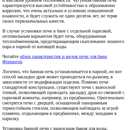
и высоким уровнем теплоемкости. Чугунная банная печь
характеризуется высокой устойчивостью к образованию
коррозии, что очень актуально в условиях повышенной
влажности, и будет служить не один десяток лет, не теряя
своих первоначальных качеств.
В случае установки печи в бане с отдельной парилкой,
оптимальным вариантом будет печь, оборудованная
теплообменником, предотвращающим скапливание лишнего
пара в парной от кипящей воды.
Читайте
обзор характеристик и видов печи для бани
Ферингер
.
Логично, что банная печь устанавливается в парной, но вот
способ закладки дров может проводиться по-разному, в
зависимости от модификации изделия. Помимо печи
стандартной конструкции, существуют печи с выносной
топкой, позволяющей проводить закладку дров из смежной с
парилкой комнаты, например, из предбанника. Оригинально
смотрятся печи с дверцей, оснащенной панорамным
термостойким стеклом, позволяющим наблюдать за игрой
пламени, отдыхающим в предбаннике, между заходами в
парилку.
Установка банной печи с выносным баком для воды,